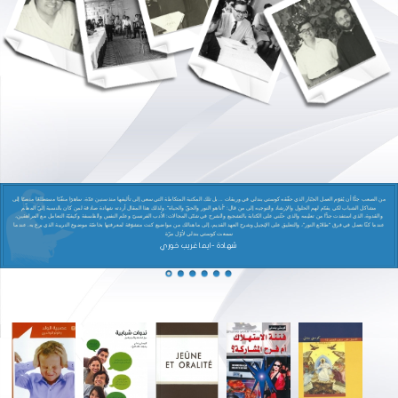
من الصعب جدًّا أن يُقوّم العمل الجبّار الذي حقّقه كوستي بندلي في وريقات ... بل تلك المكتبة المتكاملة التي سعى إلى تأليفها منذ سنين عدّة، ساهرًا منقّبًا مستطلعًا منصتًا إلى
مشاكل الشباب لكي يقدّم لهم الحلول والإرشاد والتوجيه إلى من قال: "أنا هو النور والحقّ والحياة". ولذلك هذا المقال أردته شهادة صادقة لمن كان بالنسبة إليّ المعلّم
والقدوة، الذي استفدت جدًّا من تعليمه والذي حثّني على الكتابة بالتشجيع والشرح في شتّى المجالات: الأدب الفرنسيّ وعلم النفس والفلسفة وكيفيّة التعامل مع المراهقين،
عندما كنّا نعمل في فرق "طلائع النور"، والتعليق على الإنجيل وشرح العهد القديم، إلى ما هنالك من مواضيع كنت متشوّقة لمعرفتها بخاصّة موضوع التربية الذي برع به. عندما
سمعت كوستي بندلي لأوّل مرّة
شهادة -ايما غريب خوري