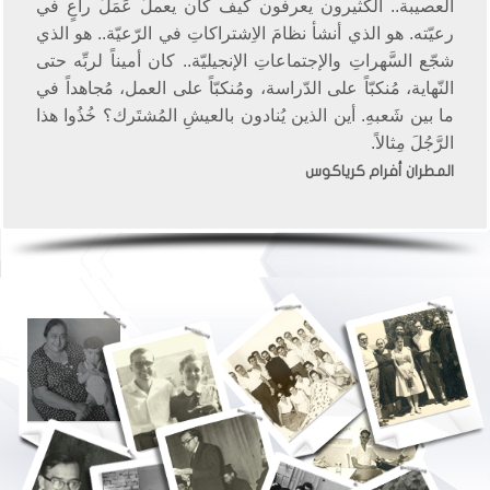
العصيبة.. الكثيرون يعرفون كيف كان يعملُ عَمَلَ راعٍ في
رعيّته. هو الذي أنشأ نظامَ الاِشتراكاتِ في الرّعيّة.. هو الذي
شجّع السَّهراتِ والإجتماعاتِ الإنجيليّة.. كان أميناً لربِّه حتى
النّهاية، مُنكبّاً على الدّراسة، ومُنكبّاً على العمل، مُجاهداً في
ما بين شَعبهِ. أين الذين يُنادون بالعيشِ المُشتَرك؟ خُذُوا هذا
الرَّجُلَ مِثالاً.
المطران أفرام كرياكوس