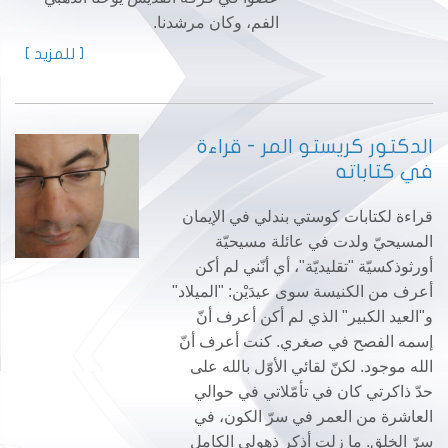
الفم، وكان مرشدنا.
[ للمزيد ]
الدكتور كريستو المر - قراءة
في كتاباته
قراءة لكتابات كوستي بندلي في الإيمان
المسيحيّ ولدت في عائلة مسيحيّة
أورثوذكسيّة "تقليديّة"، أي أنّني لم أكن
أعرف من الكنيسة سوى عيدَيْن: "الميلاد"
و"العيد الكبير" الذي لم أكن أعرف أنّ
إسمه الفصح في صغري. كنت أعرف أنّ
الله موجود. لكنّ لقائي الأوّل بالله على
حدّ ذاكرتي كان في تأمّلاتي في حوالي
العاشرة من العمر في سرّ الكون، في
سرّ الخلق. ما زلت أذكر ذهولي الكامل