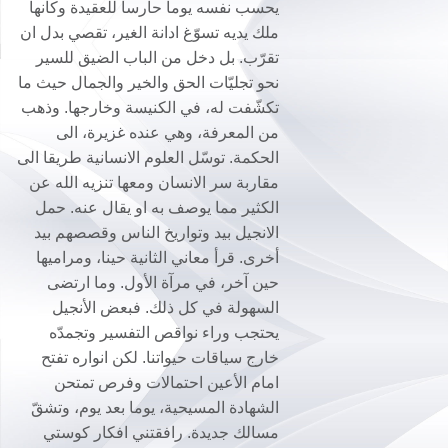
يحسب نفسه يوما حارسا للعقيدة وكأنها
ملك يديه تسوّغ ادانة الغير، تقصي بدل ان
تقرّب. بل دخل من الباب الضيق للسير
نحو تجليّات الحق والخير والجمال حيث ما
تكشّفت له، في الكنيسة وخارجها. وذهب
من المعرفة، وهي عنده غزيرة، الى
الحكمة. توسّل العلوم الانسانية طريقا الى
مقاربة سر الانسان ومعها تنزيه الله عن
الكثير مما يوصف به او يقال عنه. حمل
الانجيل بيد وتواريخ الناس وقصصهم بيد
أخرى. قرأ معاني الثانية حينا، ومراميها
حين آخر، في مرآة الأول. وما ارتضى
السهولة في كل ذلك. فبعض الأنجيل
يحتجب وراء نواقص التفسير وتجمدّه
خارج سياقات حيواتنا. لكن انواره تفتح
امام الأعين احتمالات وفرص تمتحن
الشهادة المسيحية، يوما بعد يوم، وتشقّ
مسالك جديدة. رافقتني افكار كوستي