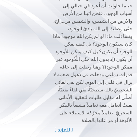
حينما حاولت أن أعود في خيالي إلى
أسباب الوجود، فنحن أتينا من الأرض،
والأرض من الشمس، والشمس من...إلخ،
حتّى وصلتُ إلى الله بادئ الوجود،
وتساءلت ماذا لو لم يكن الله موجوداً ماذا
كان سيكون الوجود؟ بل كيف يمكن
للوجود أن يكون؟ بل كيف يمكن للاّوجود
أن يكون (إذ بدون الله حتّى اللّاوجود غير
ممكن الوجود)؟ وهنا وصلت إلى حافة
قدرات دماغي ودخلت في ذهول طعمه لا
يزال في قلبي إلى اليوم. لكنْ بقي لقائي
الشخصيّ بالله سطحيّاً، بقي لقاءً نفعيّاً،
أصلّي له مقابل طلبات لتحقيق الأماني،
بقيتُ أتعامل معه تعاملاً مشبعاً بالفكر
السحريّ، تعاملاً محرّكه الاستيلاء على
الألوهة أو مراعاتها بالصلاة
[ للمزيد ]