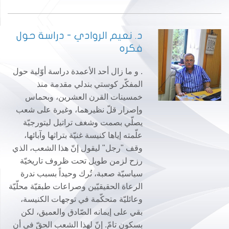
د. نعيم الروادي - دراسة حول
فكره
. و ما زال أحد الأعمدة دراسة أوّلية حول
المفكّر كوستي بندلي مقدمة منذ
خمسينات القرن العشرين، وبحماس
وإصرار قلّ نظيرهما، وغيرة على شعب
يصلّي بصمت وشغف تراتيل ليتورجيّة
علّمته إياها كنيسة غنيّة بتراثها وآبائها،
وقف "رجل" ليقول إنّ هذا الشعب، الذي
رزح لزمن طويل تحت ظروف تاريخيّة
سياسيّة صعبة، تُرك وحيداً بسبب ندرة
الرعاة الحقيقيّين وصراعات طبقيّة محلّيّة
وعائليّة متحكّمة في توجهات الكنيسة،
بقي على إيمانه الصّادق والعميق، لكن
بسكون تامّ. إنّ لهذا الشعب الحقّ في أن