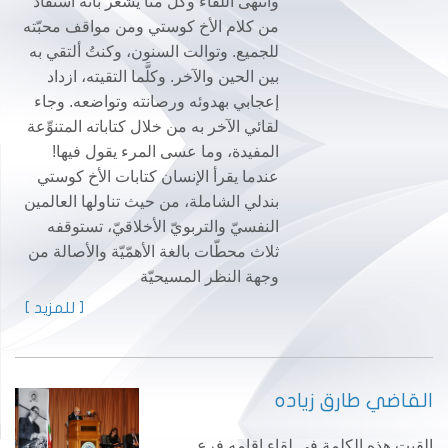
وانتهى اللقاء وكلٌّ منَّا يشعر بأنه استفاد
من كلام الأخ كوستي ومن مواقف محبّته
للجميع. وتوالت السنون، وكنتُ ألتقي به
بين الحين والآخر. وكلَّما التقيته، ازداد
إعجابي بهدوئه ورصانته وتواضعه. وجاء
لقائي الآخر به من خلال كتاباته المتنوِّعة
المفيدة، وما عسى المرء يقول فيها!
عندما يقرأ الإنسان كتابات الأخ كوستي
بندلي الشاملة، من حيث تناولها العالمين
النفسيّ والتربويّ الأخلاقيّ، تستوقفه
ثلاث محطّات بالغة الأهمّيّة والأصالة من
وجهة النظر المسيحيّة
[ للمزيد ]
القاضي طارق زياده
القيت هذه الكلمة في لقاء اقامه فرع