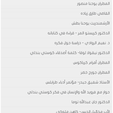
المطران يوحنا منصور
القاضي طارق زياده
الأرشمندريت يوحنا بطش
الدكتور كريستو المر - قراءة في كتاباته
د. نعيم الروادي - دراسة حول فكره
الدكتور نيقولا لوقا- كلمة أصدقاء كوستي بندلي
المطران أفرام كرياكوس
المطران جورج خضر
الأستاذ شفيق حيدر- مؤتمر أدباء طرابلس
حوار مع فرويد الله والإنسان في فكر كوستي بندلي
الدكتور جان عبدالله توما
الأب مخائيل الدبس- كاهن ملوكي