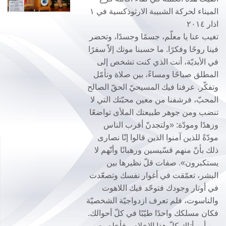
الميناء لحركة الشبيبة الارثوذكسية في ١
اذار ٢٠١٤
تغيب عنا يا معلّم، جسمًا وجسدًا، وتحضر
فينا روحًا وفكرًا. ما حسبنا موتك إلاّ سفرًا
في الأبديّة، أنت الذي كنت تشخص إلى
المطلق صباحًا ومساءً، بين صلاة وتأمّل
وتفكّر. عرفنا فيك المسيحيّ الحقّ الصالح
المحبّ، فرشفنا من معين محبّتك التي لا
تنضب ومن جوهر طبيعتك الملأى تواضعًا
وزهدًا ومودّة: «ولتجدنّ أقرب الناس
مودّةً للذين آمنوا الذين قالوا إنّا نصارى
ذلك بأنّ منهم قسّيسين ورهبانًا وأنّهم لا
يستكبرون». صفات قلّ نظيرها بين
البشر، تعمّقت في أغوار نفسك وتصعّدت
في أوتار وجودك فتوحّد فيك اللاهوت
والناسوت، فلم تعرف ازدواجيّة الشخصيّة
فكان مسلكك واحدًا طيّبًا في كلّ أحوالك.
من أين أتاك كلّ هذا الإخلاص فأخلصت