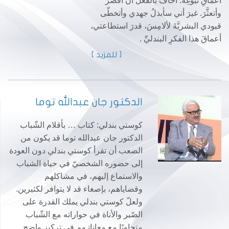
أعماقِ نبوغِه. أخافُ بالفعل أن أقصّرَ
وأتعثَّرَ. غيرَ أني سأبذلُ جهدي وأتخطّى
قيودي البشريَّةَ لألامِسَ، قدرَ استطاعتي،
أعماقَ هذا الفكرِ البندليِّ .
[ للمزيد ]
الدكتور جان عبدالله توما
كوستي بندلي: كتاب … بأقلام الشّباب
الدكتور جان عبدالله توما قد يكون من
الصعب أن تقرأ كوستي بندلي دون العودة
إلى حضوره الشخصيّ في حياة الشباب
والاستماع إليهم، في مشاكلهم
وقضاياهم، بإصغاء قد لا يتوافر لكثيرين.
ولعلّ كوستي بندلي يملك القدرة على
الصّبر والأناة في حواراته مع الشّباب
متجاوبًا مع معاناتـهم في تركيز واضح