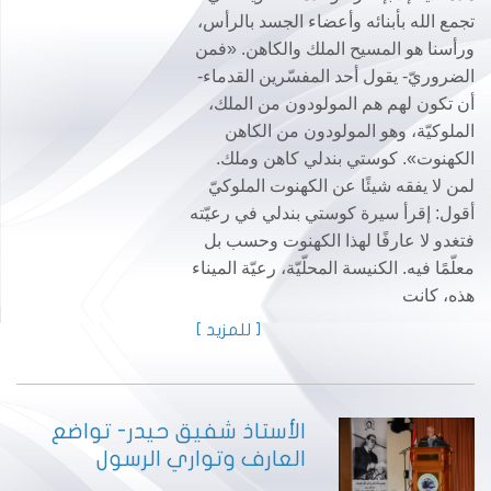
تجمع الله بأبنائه وأعضاء الجسد بالرأس،
ورأسنا هو المسيح الملك والكاهن. «فمن
الضروريّ- يقول أحد المفسّرين القدماء-
أن تكون لهم هم المولودون من الملك،
الملوكيّة، وهو المولودون من الكاهن
الكهنوت». كوستي بندلي كاهن وملك.
لمن لا يفقه شيئًا عن الكهنوت الملوكيّ
أقول: إقرأ سيرة كوستي بندلي في رعيّته
فتغدو لا عارفًا لهذا الكهنوت وحسب بل
معلّمًا فيه. الكنيسة المحلّيّة، رعيّة الميناء
هذه، كانت
[ للمزيد ]
الأستاذ شفيق حيدر- تواضع
العارف وتواري الرسول