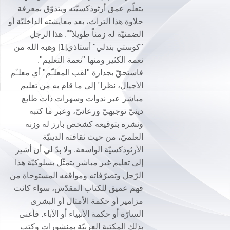
يتعلّم عمق أرثوذكسيّته ويتذوّق بمعرفة
حلاوة هذا التراث، بعد معايشته الداخليّة أو
الضمنيّة له زمناً طويلاﹰﹰ. هذا الرجل
"كوستي بندلي" أستاذي[1] وهبه الله من
نعمه الكثير ومنها "نعمة التعليم".
فاستحقّ بجدارة "لقب المعلـّم" أي معلـّم
الأجيال، نظرا ً إلى ما قام به من تعليم
مباشر عبر ندوات وسهرات ذات طابع
دينيّ توجيهيّ ورعائيّ، وعبر ما كتبه
ونشره بتوقيعه كشخص بارز له وزنه
العلميّ، من حيث ثقافته الدينيّة
الأرثوذكسيّة الواسعة. ولا بدّ لي أن أشير
إلى تعليم غير مباشر يتمثّل بسلوكيّة هذا
الرّجل وتصرّفاته ومواقفه المستوحاة من
فهم عميق للكتاب المقدّس، سواء كانت
مزامير أو حكمة الأمثال أو البشرى
السارّة أو حكمة الأنبياء أو الآباء. فأغنى
بذلك المكتبة العربيّة بمنشورات وكتب