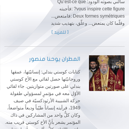
سألني بصوته الودود: Qu’est-ce que
vous inspire cette figure? :فأجبته
Deux formes symétriques :فامتعض...
وقلّما كان يمتعض... وعلّق، بتهذيب شديد
[ للمزيد ]
المطران يوحنا منصور
كتابات كوستي بندلي: إنسانيّتها، عمقها
وروحانيّتها حصل لقائي مع الأخ كوستي
بندلي على صورتين متوازيتين. جاء لقائي
الأوّل معه في مؤتمرٍ لمسؤولي طفولة
حركة الشبيبة الأرثوذكسيّة في صيف
1949، فرأيته إنساناً طيّباً وديعاً متواضعاً،
وكان كلُّ واحد من المشاركين في ذاك
المؤتمر يشعر بأنَّ الأخ كوستي قريب منه.