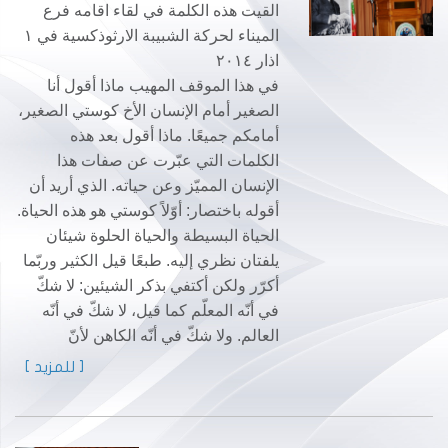
القيت هذه الكلمة في لقاء اقامه فرع
الميناء لحركة الشبيبة الارثوذكسية في ١
اذار ٢٠١٤
في هذا الموقف المهيب ماذا أقول أنا
الصغير أمام الإنسان الأخ كوستي الصغير،
أمامكم جميعًا. ماذا أقول بعد هذه
الكلمات التي عبّرت عن صفات هذا
الإنسان المميّز وعن حياته. الذي أريد أن
أقوله باختصار: أوّلاً كوستي هو هذه الحياة.
الحياة البسيطة والحياة الحلوة شيئان
يلفتان نظري إليه. طبعًا قيل الكثير وربّما
أكرّر ولكن أكتفي بذكر الشيئين: لا شكّ
في أنّه المعلّم كما قيل، لا شكّ في أنّه
العالم. ولا شكّ في أنّه الكاهن لأنّ
[ للمزيد ]