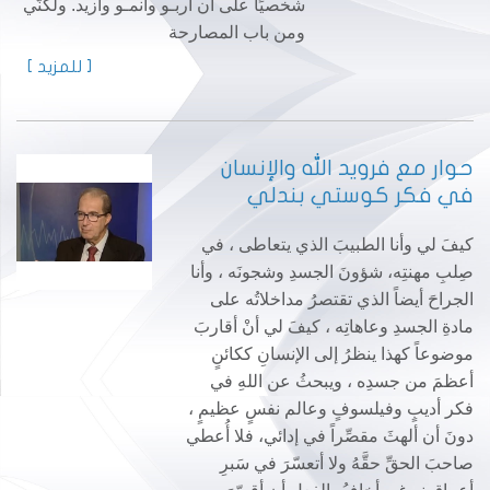
شخصيًا على أن أربـو وأنمـو وأزيد. ولكنّي
ومن باب المصارحة
[ للمزيد ]
حوار مع فرويد الله والإنسان
في فكر كوستي بندلي
كيفَ لي وأنا الطبيبَ الذي يتعاطى ، في
صِلبِ مهنتِه، شؤونَ الجسدِ وشجونَه ، وأنا
الجراحَ أيضاً الذي تقتصرُ مداخلاتُه على
مادةِ الجسدِ وعاهاتِه ، كيفَ لي أنْ أقاربَ
موضوعاً كهذا ينظرُ إلى الإنسانِ ككائنٍ
أعظمَ من جسدِه ، ويبحثُ عن اللهِ في
فكر أديبٍ وفيلسوفٍ وعالم نفسٍ عظيمٍ ،
دونَ أن ألهثَ مقصِّراً في إدائي، فلا أُعطي
صاحبَ الحقِّ حقَّهُ ولا أتعسّرَ في سَبرِ