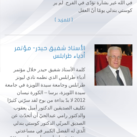
في الله غير بشارة تؤدّى في الفرح. لم ير
كوستي بندلي يومًا أنّ العقل
[ للمزيد ]
الأستاذ شفيق حيدر- مؤتمر
أدباء طرابلس
كلمة الأستاذ شفيق حيدر خلال مؤتمر
أدباء طرابلس الذي نطمه نادي ليونز
طرابلس وجامعة سيدة اللويزة في جامعة
سيدة اللويزة، برسا – الكورة نيسان
2012 لا بدّ بداءة من بوح لقد سرّني كثيرًا
تكليف الصديقين الدكتور أميل يعقوب
والدكتور رامي عبدالحيّ أن أتحدّث عن
الصديق المربّي الدكتور كوستي بندلي
الّذي له الفضل الكبير في مساعدتي