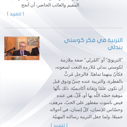
المقيم والغائب الحاضر، أن أنجح
[ للمزيد ]
التربية في فكر كوستي
بندلي
"التربويّ" أو "المُربّي" صفة ملازمة
لكوستي بندلي مُلازمة النعت لمنعوته،
فكأنّ بينهما تماهيًا. فالرجل مُربٍّ
بالفطرة، والتربية عنده حِسّ وذوق قبل
أن تكون علمًا وتِقانة أكاديميّة. ذلك بأنّها
موهبة خصّه اللَّه بها أو، قُلْ، هي عنده
فيض ناسوت مفطور على الحبّ، مرهف،
وحسّاس للإنسان، كلّ إنسان، في أحواله
جميعًا. ولما جعل التربية رسالته المهنيّة
[ للمزيد ]