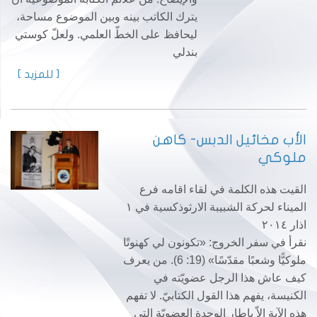
يترك الكاتب بينه وبين الموضوع مساحة،
ليحافظ على الخطّ العلمي. ولعلّ كوستي
بندلي
[ للمزيد ]
الأب مخائيل الدبس- كاهن
ملوكي
القيت هذه الكلمة في لقاء اقامه فرع
الميناء لحركة الشبيبة الارثوذكسية في ١
اذار ٢٠١٤
نقرأ في سفر الخروج: «تكونون لي كهنوتًا
ملوكيًّا وشعبًا مقدّسًا» (19: 6). من يعرف
كيف عاش هذا الرجل عضويّته في
الكنيسة، يفهم هذا القول الكتابيّ. لا تفهم
هذه الآية إلاّ بإطار الوحدة العضويّة التي