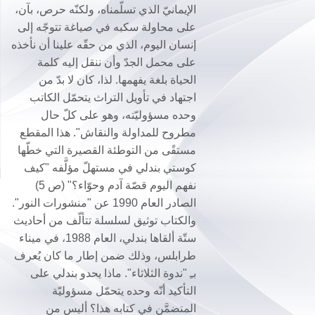
الإيمانيّ الذي تسلّمناه، ولكنّه حرص، بآن،
على محاولة سكبه في صياغة تتوجّه إلى
إنسان اليوم، الذي من حقّه علينا أن نأخذه
على محمل الجدّ وأن ننقل إليه كلمة
الحياة بلغة يفهمها. لذا، كان لا بدّ من
اجتهاد في تأويل التراث يتحمّل الكاتب
وحده مسؤوليّته، وهو على كلّ حال
مطروح للمداولة والنقاش". هذا المقطع
مستقًى من التوطئة القصيرة التي خطّها
كوستي بندلي في مستهلّ مؤلَّفه "كيف
نفهم اليوم قصّة آدم وحوّاء؟" (ص 5)
الصادر العام 1990 عن "منشورات النور".
والكتاب توثيق لسلسلة تتألّف من أحاديث
ستّة ألقاها بندلي، العام 1988، في ميناء
طرابلس، وذلك ضمن إطار ما كان يُعرف
بـِ "ندوة الثلاثاء". ماذا يحدو بندلي على
التأكيد أنّه وحده يتحمّل مسؤوليّة
المتضمَّن في كتابه هذا؟ أليس من