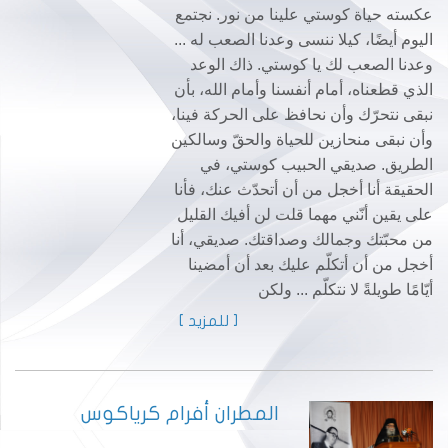
عكسته حياة كوستي علينا من نور. نجتمع
اليوم أيضًا، كيلا ننسى وعدنا الصعب له ...
وعدنا الصعب لك يا كوستي. ذاك الوعد
الذي قطعناه، أمام أنفسنا وأمام الله، بأن
نبقى نتحرّك وأن نحافظ على الحركة فينا،
وأن نبقى منحازين للحياة والحقّ وسالكين
الطريق. صديقي الحبيب كوستي، في
الحقيقة أنا أخجل من أن أتحدّث عنك، فأنا
على يقين أنّني مهما قلت لن أفيك القليل
من محبّتك وجمالك وصداقتك. صديقي، أنا
أخجل من أن أتكلّم عليك بعد أن أمضينا
أيّامًا طويلةً لا نتكلّم ... ولكن
[ للمزيد ]
المطران أفرام كرياكوس