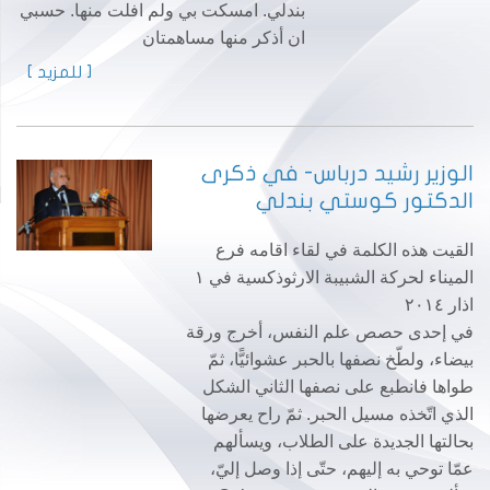
بندلي. امسكت بي ولم افلت منها. حسبي
ان أذكر منها مساهمتان
[ للمزيد ]
الوزير رشيد درباس- في ذكرى
الدكتور كوستي بندلي
القيت هذه الكلمة في لقاء اقامه فرع
الميناء لحركة الشبيبة الارثوذكسية في ١
اذار ٢٠١٤
في إحدى حصص علم النفس، أخرج ورقة
بيضاء، ولطّخ نصفها بالحبر عشوائيًّا، ثمّ
طواها فانطبع على نصفها الثاني الشكل
الذي اتّخذه مسيل الحبر. ثمّ راح يعرضها
بحالتها الجديدة على الطلاب، ويسألهم
عمّا توحي به إليهم، حتّى إذا وصل إليّ،