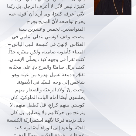
كثيرًا، ليس لأنّي لا أعرف الرجل، بل ربّما
لأنّي أعرفه كثيرًا، وما أريد أن أقوله عنه
يجرح تواضعه لأنّ المديح يجرح
المتواضعين. لخمس وعشرين سنة
مضت، وقف كوستي بندلي أمامي في
القدّاس الإلهيّ في كنيسة النبي الياس –
الميناء كأيقونة صامتة، ولكن معبّرة جدّاً.
كنت تقرأ في وجهه كيف يصلّي الإنسان،
كيف يرتّل صامتًا والفرح بادٍ على محيّاه،
تفجّره دمعة تسيل بهدوء من عينه وهو
شاخص إلى وجه السيّد في الأيقونة.
وحيث إنّ أولاد الرعيّة والصغار منهم
يجلسون أيضًا أمام الباب الملوكيّ، كان
كوستي بينهم كراعٍ، قلْ كطفل منهم، لا
ينزعج من حركاتهم ولا يتضايق، بل كان
ذلك يزيده فرحًا لأنّهم استمراريّة الكنيسة
الحيّة. وأعود إلى الوراء أيضًا يوم كنت
عضوًا في فرقة القدّيس يوحنّا الذهبيّ