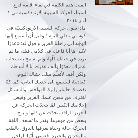
القيت هذه الكلمة في لقاء اقامه فرع
الميناء لحركة الشبيبة الارثوذكسية في ١
اذار ٢٠١٤
ماذا تقول حركة الشبيبة الأرثوذكسيّة في
كوستي بندلي اليوم؟ وقبل أن أستمع إليها
أتوجّه إلى راحلنا العزيز وأقول له: «عذرًا
لأنّني ها أنا فاعل، في كلامي فيك، ما لم
ترده في حياتك كلّها، ولم تسمح به سحابة
عمرك. فعذرًا وألف عذر». أنا لا أمدحك
ولكن أقف لأتعلّم منك. جئناك اليوم،
كعادتنا، لنستمع إلى حديثك الباني، كما كنّا
نقصدك حاملين إليك الهواجس والمسائل
لنغرف من معين علمك الغزير وفيض
إخلاصك الكبير. لمّا تتحدّث الحركة عن
العزيز الراقد تتحدّث عن ذاتها وتبوح
ببعض من جوهرها، بقدر ما تسعف اللغة،
الحركة حالة وحياة نعرفها بالذوق، بالقلب
والوجدان والخبرة. فعسى، أيّها الراحل