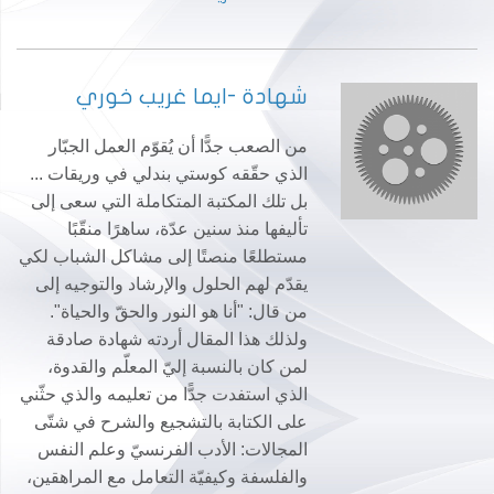
شهادة -ايما غريب خوري
من الصعب جدًّا أن يُقوّم العمل الجبّار
الذي حقّقه كوستي بندلي في وريقات ...
بل تلك المكتبة المتكاملة التي سعى إلى
تأليفها منذ سنين عدّة، ساهرًا منقّبًا
مستطلعًا منصتًا إلى مشاكل الشباب لكي
يقدّم لهم الحلول والإرشاد والتوجيه إلى
من قال: "أنا هو النور والحقّ والحياة".
ولذلك هذا المقال أردته شهادة صادقة
لمن كان بالنسبة إليّ المعلّم والقدوة،
الذي استفدت جدًّا من تعليمه والذي حثّني
على الكتابة بالتشجيع والشرح في شتّى
المجالات: الأدب الفرنسيّ وعلم النفس
والفلسفة وكيفيّة التعامل مع المراهقين،