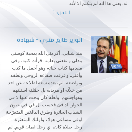
له. يعني هذا انه لم يتكلم الا لأنه
[ للمزيد ]
الوزير طارق متري - شهادة
منذ شبابي، أكرمني الله بمحبة كوستي
بندلي و نفعني بعلمه. قرأت كتبه، وفي
مقدمها كتاب حياته وهو أجمل ما كتب
وأغنى. وعرفت صفاءه الروحي ولطفه
وتواضعه. لم تبعده سعة اطلاعه عن احد
من خلاّنه او مريديه بل حمّلته اسئلتهم
وهواجسهم. ولعله كان يبحث عنها لا في
الحوار الدافئ فحسب بل في في عيون
الشباب الحائرة وطرق البالغين المتعرّجة
اوفي مساعي هولاء واولئك المتعثرة.
رجل صلاة كان، اي رجل ايمان قويم. لم