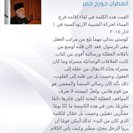
المطران جورج خضر
القيت هذه الكلمة في لقاء اقامه فرع
الميناء لحركة الشبيبة الارثوذكسية في ١
اذار ٢٠١٤
كوستي بندلي مهما بلغ من مراتب العقل
يبقى الرسول. فقد كان قلبه أوسع من
تأمّلاته العقليّة ورسالته أقوى من كتاب.
كانت العلاقات الوجدانيّة مسراه وما كان
مسراه يحدّه الانتقال من عقله إلى
العقول وحسب بل من قلبه إلى القلوب،
ذلك بأنّه كان رسالي المنشأ والمعشر. هو
من قوم هادين. ولعلّ كنيسته لا تعرف
المواقف العقليّة البحتة لكون فكرها دائمًا
ملتزمًا. نحن في هذه الكنيسة ما كنّا يومًا
مفكّرين ذهنيّين وحسب بل عمّال للكلمة
الذي كان من البدء. لذلك أمكن قومًا أن
يروا الرجل مجرّد مبشّر وكيف يأتي الكلام