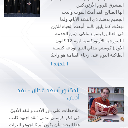
المشرق للروم الأرثوذكس
أيها الصالح. لقد أمتّ الموت وأبدت
الجحيم بدفنك ذي الثلاثة الأيام. ولما
نهضْتَ كما يليق بالله. أنبعتَ الحياة للذين
في العالم يا يسوع ملكي” (من الخدمة
الليتورجية الأرثوذكسية ليوم 12 كانون
الأول) كوستي بندلي الذي تودعه كنيسة
أنطاكية اليوم على رجاء القيامة هو واحدٌ
[ للمزيد ]
الدكتور أسعد قطان - نقد
أدبي
ملاحظات على دور الأدب والنقد الأدبيّ
في فكر كوستي بندلي "لقد اجتهد كاتب
هذا البحث بأن يكون أمينًا لجوهر التراث