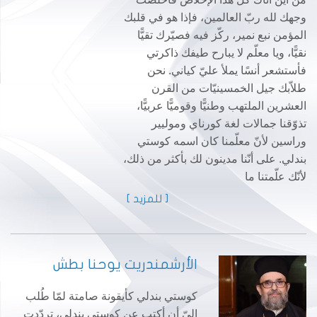
وجهك لله ربّ العالمين، فإذا هو في قلبك
المؤمن نبع نمير، ركّز فيه فصيّرك تقيًّا
نقيًّا، ويا معلّم لا يبارح طيفك ذاكرتي
فأستشعر أنسًا يملأ عليّ كياني. نحن
طلاّبك جيل الخمسينيّات من القرن
العشرين الملتهب وطنيًّا وقوميًّا عربيًّا،
تذوّقنا جمالات لغة كورناي وموليير
وراسين لأنّ معلّمنا كان اسمه كوستي
بندلي. على أنّنا مدينون لك بأكثر من ذلك،
لأنّك علّمتنا ما
[ للمزيد ]
الأرشمندريت يوحنا بطش
كوستي بندلي كأيقونة صامتة لمّا طُلب
إليّ أن أكتب عن كوستي بندلي، تردّدت