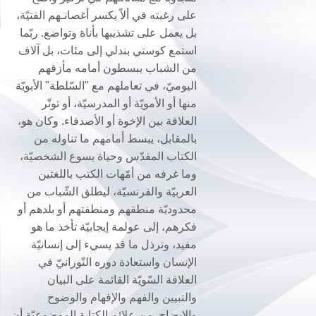
على رغبته في ألاّ يكسر أغصانـهم الفتيّة،
بل يعمل على تشذيبها بأناة وتواضع. ربّما
استمع كوستي بندلي إلى مئات، بل آلاف
من الشباب يبسطون أمامه مأزقهم
اليوميّ، في تعاملهم مع "السّلطة" الأبويّة
منها أو الأمويّة أو المدرسيّة، أو توتّر
العلاقة بين الإخوة أو الأصدقاء. وكان هو،
بالمقابل، يبسط أمامهم ما تناوله من
الكتاب المقدّس وحياة يسوع الشخصيّة،
وما غرفه من أمّهات الكتب باللغتين
العربيّة والفرنسيّة، ليطلق الشّباب من
محدوديّة منطقهم ومنطقتهم أو بلدهم أو
فكرهم، إلى عولمة إيجابيّة تأخذ ما هو
مفيد، وترذل ما قد يسيء إلى إنسانيّة
الإنسان واستعادة دوره النّورانيّ في
العلاقة السّويّة القائمة على البيان
والتبيين والفهم والإفهام والوضوح
والإيضاح. من علائم الكتابة الموضوعيّة أن