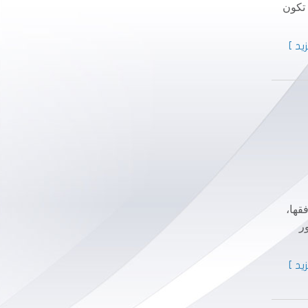
 تكون
يد ]
قها،
ر
يد ]