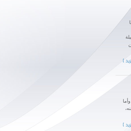
لة
ن
يد ]
وأما
ه،
يد ]