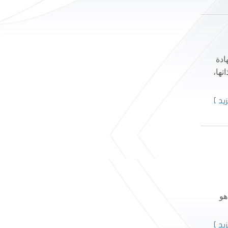
ادة
تها،
يد ]
هو
يد ]