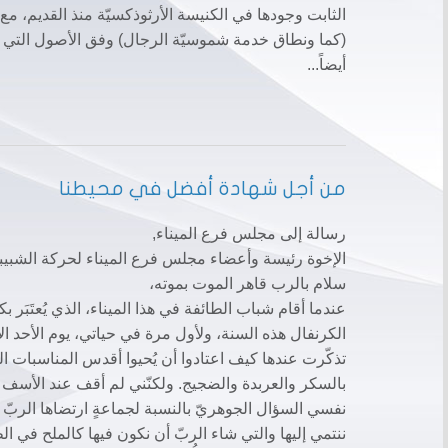
الثابت وجودها في الكنيسة الأرثوذكسيّة منذ القديم، مع تح
(كما ونطاق خدمة شموسيّة الرجال) وفق الأصول التي وُض
أيضاً...
من أجل شهادة أفضل في محيطنا
رسالة إلى مجلس فرع الميناء,
الإخوة رئيسة وأعضاء مجلس فرع الميناء لحركة الشبيبة
سلام بالرب قاهر الموت بموته،
عندما أقام شباب الطائفة في هذا الميناء، الذي يُعتَبَر ب
الكرنفال هذه السنة، ولأول مرة في حياتي، يوم الأحد ال
تذكّرت عندها كيف اعتادوا أن يُحيوا أقدس المناسبات ال
بالسكر والعربدة والضجيج. ولكنّني لم أقف عند الأسف وا
نفسي السؤال الجوهريّ بالنسبة لجماعةٍ ارتضاها الربّ أ
ننتمي إليها والتي شاء الربّ أن نكون فيها كالملح في ال