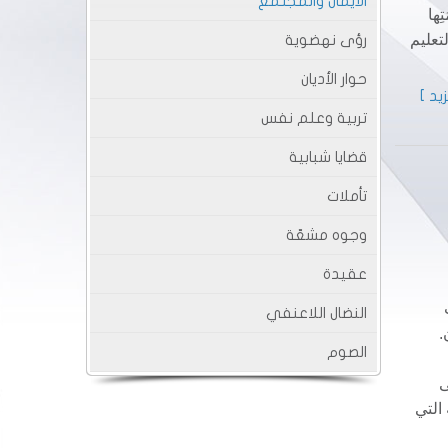
الايمان والمجتمع
ِها
تعليم
رؤى نهضوية
حوار الأديان
يد ]
تربية وعلم نفس
قضايا شبابية
تأملات
وجوه مشعّة
عقيدة
النضال اللاعنفي
.
الصوم
ى
التي