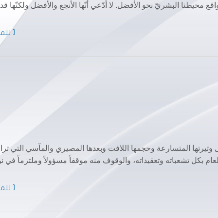
قع محيطنا البشريّ نحو الأفضل. لا أدّعي أنّها الأنجع والأفضل ولكنّها قد
[ للمز
ل وتيرتها المتسارعة وحجمها اللافت وبعدها المصيري والمآسي التي تراف
 بكل تشعباته وتعقيداته، والوقوف منه موقفاً مسؤولاً وملتزماً في نو
[ للمز