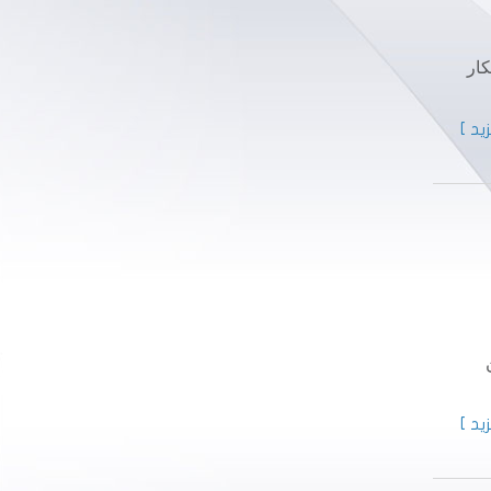
كار
يد ]
يد ]