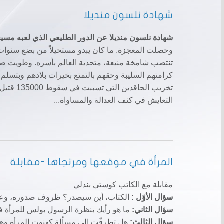
شهادة نلسون منديلا
شهادة نلسون منديلا عن الدور الطليعي الذي لعبه مسي
وحصلت المعجزة. ما كان يبدو مستحيلاً من بضع سنوات غ
كرامتهم السليبة وحقهم بالتمتع بخيرات بلادهم وبتسلم
التعايش في كنف العدالة والمساواة...
المرأة في موقعها ومرتجاها -مقابلة
مقابلة مع الكاتب كوستي بندلي
سؤال الأوّل :
الكتاب، أين سيصدر؟ ظروف صدوره، وعن
سؤال الثاني:
ما هو رأيك بنظرة الرسول بولس للمرأة ف
سؤال الثالث:
هل تطرقّت إلى مسألة كهنوت المرأة وهل