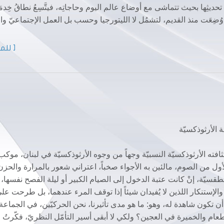
ديثِها بحيث تتماشى مع أوضاع عالم اليوم وحاجاتِه، فيتَّسِعُ نطاقُ خِدمَت
ِعَت منذ القديم، لتشمُل لا الليتورجيا وحسب بل العمل الإجتماعيّ وال
[ للمز
 الأرثوذكسيّة
كثافته الأرثوذكسيّة النسبيّة وجهاً من وجوه الأرثوذكسيّة في لبنان، موكب
أول من الصوم، مالئين به الأجواء صخباً، اعتراني شعور بالمرارة والحزن
طقسيّة، إنْ كانت عتبة الدخول إلى الصيام الكبير أو ليلة الفصح نفسها،
لإستنكار اللذين لا يُفيدان شيئاً إذا توقف المرء عندهما، بل طرحت عل
ن تكون شاهدة له، وهو: ما هو مدى تأثيرنا، نحن الحركيّين، في الجماعة 
طعام والخميرة في العجين؟ ولكي لا أبقى أسير التأمّل النظريّ، فكّرتُ