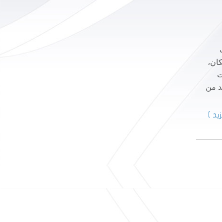
، وهم 75 بالمئة من السكان،
ت
 بعهد من
يد ]