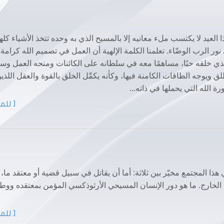
هذا العيد لا يكتسب ملء معانيه إلا بالمسيح الذي به وحده تتخذ الأشياء كلها
نور الرب الوضّاء. تعلمنا الكلمة الإلهية أن العمل في تصميم الله كرامة
لذي خلقه حبًا، مساهمًا معه في سلطانه على الكائنات ومنحه العمل وسي
لق ويوجه الطاقات الكامنة فيها، وكأنه يكمِّل الخلق بالقوة والعقل اللذي
 الله التي يحملها في ذاته...
[ للمز
ا المجتمع مخيّر بين ثلاثة: أما أن يقاتل في سبيل قضية أو معتقد ما، 
 الخارج. ما هو دور الإنسان المسيحي الأرثوذكسي المؤمن بمعتقده ووطن
[ للمز