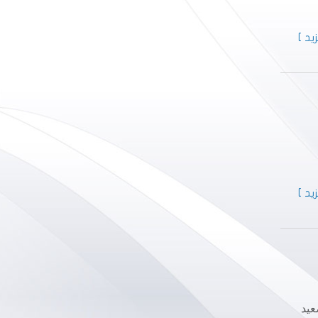
يد ]
يد ]
عيد