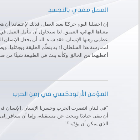
العمل مفدي بالتجسد
إن احتفلنا اليوم حركيًا بعيد العمل، فذلك لاِعتقادنا أن 
معناها النهائي، العميق. لذا سنحاول أن نتأمل العمل في 
عظمى وهبها الإنسان. فقد شاء الله أن يجعل الإنسان ا
لممارسة هذا السلطان إذ به ينظّم الخليقة ويجمّلها، ويط
أعطيهما من الخالق وكأنه يبث في الطبيعة شيئًا من صورة
المؤمن الأرثوذكسي في زمن الحرب
"في لبنان انتصرت الحرب وخسرنا الإنسان. الإنسان في هذ
أن يبقى حياديًا ويبحث عن مستقبله، وإما أن يسافر إلى
الذي يمكن أن يؤدّيه؟"...