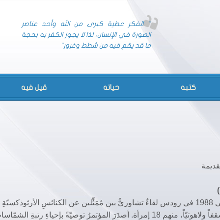
" الفكر عطية كبرى من الله وأحد عناصر
الصورة في الإنسان، لذا لا يجوز الكفر به بحجة
ما قد يقع فيه من شطط وغرور"
كتبه
حياته
قيل فيه
قديمة
بدعوة من البطريركيّة المسكونيّة، عُقِدَ في تشرين الثاني 1988 في رودس لقاءٌ تشاوريٌّ بين مُمَثِّلين عن الكنائسِ الأرثوذكس
موضوع موقِع المرأة في الكنيسة وقد شارَكَ فيه 61 أسقفاً ولاهوتيّاً، منهم 18 إمرأة. أصدَرَ المؤتمرُ توصيّةً بإحياءِ رتبةِ الشمّ