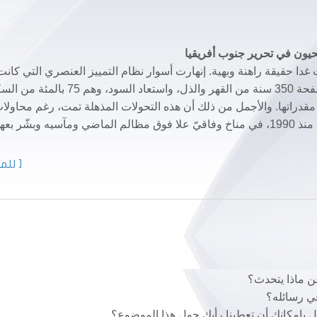
حيون في تحرير جنوب أفريقيا
دا حقيقة راهنة وبهية. إنهارت أسوار نظام التمييز العنصري التي كانت
تنتصب شامخة منيعة، متحدية العالم بأسره. وطويت صفحة 350 سنة من القهر والذل، واستعاد السود
 مقدراتها. والأجمل من ذلك أن هذه التحولات المذهلة تمت، رغم محاولا
تخريب الحاقدين التي تسببت في سقوط 135000 قتيل منذ 1990، في مناخ وفاقيّ علا فوق مظالم الماضي ومآسيه وبشّر
[ للمز
 ماذا يتحدث؟
ي رسائله؟
 بإمكانك أن تعطينا رأيك حول هذا الموضوع؟