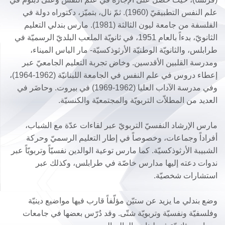
علم النفس التطبيقيّ (1960). ثمّ نال، بتميّز، دكتوراه دولة في
الفلسفة من جامعة ليون الثالثة (1981). مارس بندلي التعليم
الثانويّ، بدءاً بالعام 1951، في ثانويّة الملعب البلديّ الرسميّة في
طرابلس، والثانويّة الوطنيّة الأرثوذكسيّة- مار الياس الميناء،
ومدرسة القلبين الأقدسين. وخاض تجربة التعليم الجامعيّ عبر
إعطاء دروس في علم النفس في الجامعة اللبنانيّة (1962-1964)،
وفي مدرسة الآداب العليا (1962-1969) في بيروت. وحاضَر في
العديد من المطلاّت التربويّة والمجتمعيّة والكنسيّة.
مارس الإرشاد النفسيّ التربويّ عبر لقاءات عدّة مع الشباب،
أفراداً وجماعات، وخصوصاً في إطار التعليم الرسميّ وحركة
الشبيبة الأرثوذكسيّة. كما مارس توعية الوالدين نفسيّاً وتربويّاً عبر
ندوات دعته إليها مدارس خاصّة في طرابلس، وكذلك عبر
استشارات شخصيّة.
وضع بندلي ما يزيد عن ستيّن مؤلّفاً قارب فيها مواضيع دينيّة
وفلسفيّة ونفسيّة وتربويّة شتّى. وقد دُرّس بعضها في جامعات