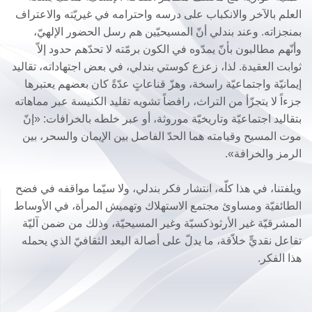
العلم بالآخر والانكباب على درسه واحترامه في غيريّته والاعتراف
بمنجزاته. وعند بندلي أنّ المسيحيّين هم رسل الحضور الإلهيّ،
وأنّهم مطالبون بأنّ يمدّوه في الكون برمّته لا تحدّهم حدود إلاّ
ثوابت العقيدة. لذا، زعزع كوستي بندلي، في بعض اجتهاداته، تقاليد
إيمانيّة واجتماعيّة راسخة، وهزّ قناعاتٍ عدّةً كان بعضهم يعتبرها
جزءاً لا يتجزّأ من التراث، رافضاً تشويه تقليد الكنيسة عبر مماهاته
بتقاليد اجتماعيّة وتاريخيّة موروثة، أو عبر خلطه بالخرافات: «إنّ
موت المسيح وقيامته هما الحدّ الفاصل بين الإيمان والسحر، بين
الرمز والخرافة».
ويلفتنا، في هذا كلّه، انتشار فكر بندلي، ولا سيّما مواقفه في فضح
الطائفيّة ومساوئ مجتمع الاستهلاك وتهميش المرأة، في الأوساط
المشرقيّة غير الأرثوذكسيّة وغير المسيحيّة، وذلك من ضمن آليّة
تفاعل نقديٍّ خلاّقة، ما يدلّ على أصالة البعد الثقافيّ الذي يحمله
هذا الفكر.