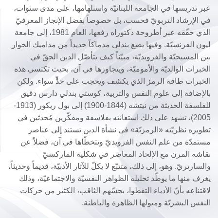
عبر تدريسها في الجامعة اللبنانيّة واستلهامها، على مدى سنوات،
في الإرشاد التربويّ فحسب، بل خصوصاً بفضل الإنجاز المعرفيّ
الذي حقّقه عبر أطروحة دكتوراه رفعها، العام 1981، إلى جامعة
ليون الفرنسيّة. وفيها يضع بندلي مدماكاً جديداً من مداميك الحوار
بين المسيحيّة والفرويديّة، مبيّناً كيف يتأصّل الدين الحقّ في
الخبرات الوالديّة والأموميّة، ويتجاوزها في آن، بحيث تكتسي هذه
الخبرات طاقة الرمز الذي يكشف ويحجب على حدٍّ سواء. ولكن
بالإضافة إلى علوم النفس والتربية، كوستي بندلي دارس دقيق
للفلسفة الحديثة من نيتشه (1844-1900) إلى بول ريكور (1913-
2005)، تشهد على ذلك استعانته بفلاسفة ومفكّرين مُحدثين في
تطويره نظريّته «الرمزيّة» في نشأة الدين تستند إلى عناصر
مستمدّة من علم النفس الفرويديّ وتتخطّاها في آن، فضلاً عن
نقاشه المرن مع الإلحاد المعاصر في شكليه الماركسيّ
والسارتريّ. وهو، إلى ذلك، متتبّع لا يكلّ للآثار الأدبيّة، قديماً وحديثاً،
يغرف منها ما يوطّد تحليله الظواهر النفسيّة والاجتماعيّة، وذلك
لاقتناعه بأنّ الأدباء التقطوا، بحسّهم الثاقب، الكثير من حركات
النفس البشريّة وميولها الظاهرة والباطنة.