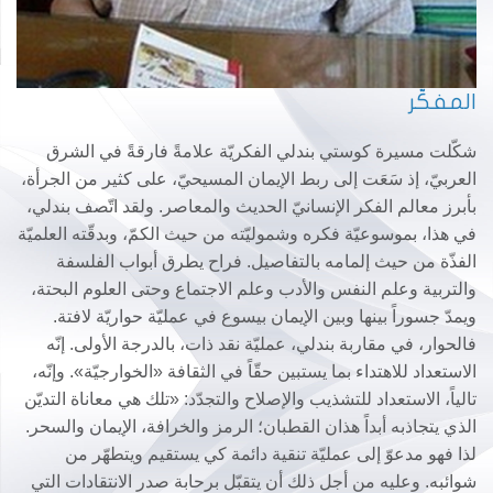
المفكّر
شكّلت مسيرة كوستي بندلي الفكريّة علامةً فارقةً في الشرق
العربيّ، إذ سَعَت إلى ربط الإيمان المسيحيّ، على كثير من الجرأة،
بأبرز معالم الفكر الإنسانيّ الحديث والمعاصر. ولقد اتّصف بندلي،
في هذا، بموسوعيّة فكره وشموليّته من حيث الكمّ، وبدقّته العلميّة
الفذّة من حيث إلمامه بالتفاصيل. فراح يطرق أبواب الفلسفة
والتربية وعلم النفس والأدب وعلم الاجتماع وحتى العلوم البحتة،
ويمدّ جسوراً بينها وبين الإيمان بيسوع في عمليّة حواريّة لافتة.
فالحوار، في مقاربة بندلي، عمليّة نقد ذات، بالدرجة الأولى. إنّه
الاستعداد للاهتداء بما يستبين حقّاً في الثقافة «الخوارجيّة». وإنّه،
تالياً، الاستعداد للتشذيب والإصلاح والتجدّد: «تلك هي معاناة التديّن
الذي يتجاذبه أبداً هذان القطبان؛ الرمز والخرافة، الإيمان والسحر.
لذا فهو مدعوّ إلى عمليّة تنقية دائمة كي يستقيم ويتطهّر من
شوائبه. وعليه من أجل ذلك أن يتقبّل برحابة صدر الانتقادات التي