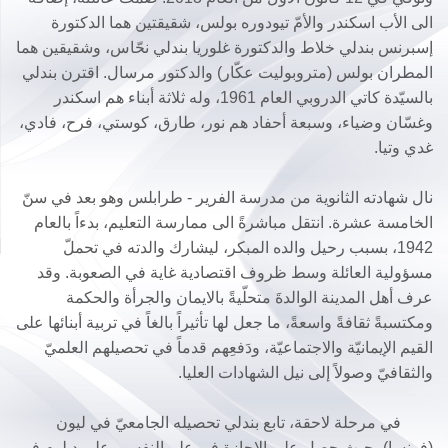
الى الأب اسكندر والأمّ تيودوره بولس، شقيقتين هما الدكتورة
إسبرنس بندلي خلاط والدكتورة غلوريا بندلي نحّاس، وشقيقين هما
المطران بولس (متروبوليت عكّار) والدكتور مرسال. اقترن بندلي
بالسيّدة كاتي الدروبي العام 1961، وله ثلاثة أبناء هم اسكندر
وغسّان وضياء، وسبعة أحفاد هم نور، طارق، كوستي، فرح، فادي،
غدي وتيا.
نال شهادته الثانوية من مدرسة الفرير - طرابلس وهو بعد في سنّ
الخامسة عشرة. انتقل مباشرةً الى ممارسة التعليم، بدءاً بالعام
1942، بسبب رحيل والده المبكر، ليشارك والدته في تحملّ
مسؤولية العائلة وسط ظروف اقتصادية غاية في الصعوبة. وقد
عرف أهل المدينة الوالدةَ متحلّيةً بالايمان والجرأة والحكمة
ومكتسبةً ثقافةً واسعةً، ما جعل لها تأثيراً بالغاً في تربية أبنائها على
القيم الإيمانيّة والاجتماعيّة، ودَفعِهم قدماً في تحصيلهم العلميّ
والثقافيّ وصولاً إلى نيل الشهادات العليا.
في مرحلة لاحقة، تابع بندلي تحصيله الجامعيّ في ليون
(فرنسا)، حيث حصل على الإجازة في علم النفس وعلى دبلوم في