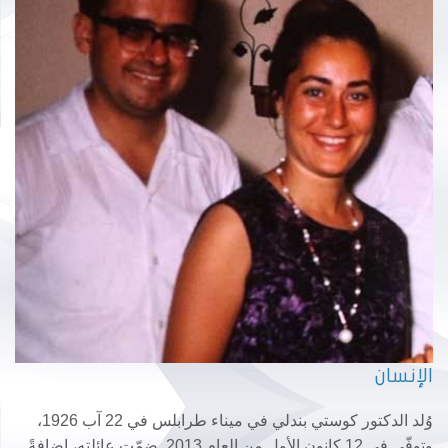
الإنسان
وُلد الدكتور كوستي بندلي في ميناء طرابلس في 22 آب 1926،
وتوفّي في 12 كانون الأول من العام 2013. ضمّت عائلته، إضافةً