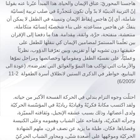
هاجسنا المحوريّ: عناق الإيمان والحياة. هذا المبدأ عبّرنا عنه بقولنا
إنّ التربية الدينيّة لا بدّ وأن تكون مُتجذّرةً في صلب تربية إنسانيّة
شاملة، أي إنّ هاجس إيقاظ الإيمان وتنميته في الطفل لا يمكن أن
ينفكّ عن هاجس مساعدته على بناء شخصيّة إنسانيّة متكاملة،
منتعشة، منفتحة، حرَّة، واثقة، مِقدامة. هذا ما دفعنا إلى الإقران
بين تعلّمنا المستمرّ لمضامين الإيمان كي ننقلها للطفل على
حقيقتها دون تشويه لها أو تقزيم، وبين تعرّفنا الدؤوب، نظريّاً
وعمليّاً، على نفسيّة الطفل ومقوماتها وخصائصها ومراحل نموّها
والأزمات التي تواكب هذا النموّ والعوائق التي تعترضه». (عودة الى
الينابيع، خواطر في الذكرى الستين لانطلاق أسرة الطفولة 2-11
/6/2005)
احتلّت وجوه التزام بندلي في الحركة الفسحة الأكبر من حياته.
ولقد اكتسب مكانةً فكريّةً وقياديّةً رياديّةً في المؤسّسة الحركيّة
ولدى أعضائها، وذلك بسبب عشقه الإنجيل، وثقافته المميّزة،
وجرأته الفكريّة، وانفتاحه على الشباب وهمومه وعلى الكنيسة
وقضاياها. فكان، طيلة ما يزيد عن نصف قرن، ملهم الشهادة
الحركيّة وموجّهها على أصعدة شتّى، ومحاور الشباب الحركيّ