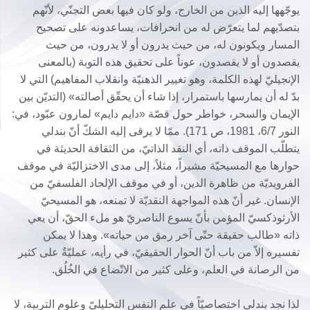
يوجّهها إليه الذين من الخارج، ولو كان فيها بعض التجنّي، لأنّهم
بتصدّيهم لما يتعرّض له من انحرافات، يساعدونه على تصحيح
المسار ويكونون له، من حيث يدرون أو لا يدرون، من حيث
يقصدون أو لا يقصدون، عوناً على تحقيق هذه التوبة (بالمعنى
الإنجيليّ لهذه الكلمة، وهو تغيير الذهنيّة وانقلاب المفاهيم) التي لا
بدّ له أن يمارسها باستمرار، إذا شاء أن يحقّق أصالته» (التديّن بين
الإيمان والسحر، خواطر حول قصّة «دايم دايم» لمارون عبّود، في:
النور 6/7، 1981، ص 171). ممّا لا يرقى إليه الشكّ أنّ بندلي
يتطلّب الموقف ذاته، أي النقد الذاتيّ، من الثقافة الحديثة في
حوارها مع المسيحيّة مشيراً، مثلاً، إلى مدى الاختزاليّة في موقف
الفرويديّة من ظاهرة الدين، أو في موقف الإلحاد الفلسفيّ من
الإنسان. غير أنّ هذه المواجهة النقديّة لا تمنعه، هو المسيحيّ
الأرثوذكسيّ المؤمن بأنّ يسوع الناصريّ هو ملء الحقّ، أن يعي
ذاته «طالب حقيقة حتّى آخر رمق من حياته». وهذا لا يمكن
تفسيره إلاّ من باب أنّ الحوار الحقيقيّ، في رأيه، عمليّةٌ على كثير
من الرصانة في العلم، وعلى كثير من الاتّضاع في الخُلُق.
لذا نجد بندلي اختصاصيّاً في علم النفس التحليليّ وعلوم التربية، لا