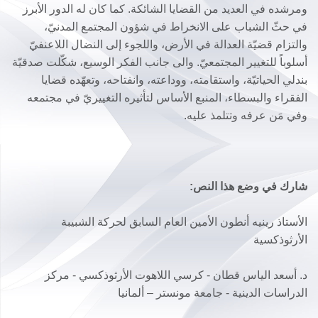
ومرشده في العديد من القضايا الشائكة. كما كان له الدور الأبرز
في حثّ الشباب على الانخراط في شؤون المجتمع المدنيّ،
والتزام قضيّة العدالة في الأرض، واللجوء إلى النضال اللاعنفيّ
أسلوباً للتغيير المجتمعيّ. والى جانب الفكر الوسيع، شكّلت صدقيّة
بندلي الحياتيّة، واستقامته، ووداعته، وانفتاحه، وتعهّده قضايا
الفقراء والبسطاء، المنبع الأساس لتأثيره التغييريّ في مجتمعه
وفي مَن عرفه وتتلمذ عليه.
شارك في وضع هذا النص:
الأستاذ رينيه أنطون الأمين العام السابق لحركة الشبيبة
الأرثوذكسية
د. أسعد الياس قطان - كرسي اللاهوت الأرثوذكسي - مركز
الدراسات الدينية - جامعة مونستر – ألمانيا