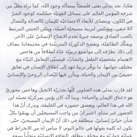
هكذا، نجد بندلي يعنى فلسفيّاً بمسألة وجود الله، كما نراه يطلّ من
شرفة المؤمن العالِم على مسائل لاهوتيّة حسّاسة كوجود الشرّ
في الكون، ويتصدّى للأبعاد الاجتماعيّة للإيمان كالعدالة والنضال
اللاعنفي، ويؤسّس لتربية مسيحيّة أصيلة، ويثمّن الجنس المرتبط
بالحب الصادق بوصفه خبرةً تخدم الانفتاح الإنسانيّ على الآخر،
ويفكّك الطائفيّة، ويفضح الذكوريّة المترسّبة في مجتمعاتنا. يضاف
إلى ذلك تطرّقه إلى مواضيع تربويّة عدّة انطلاقاً من هاجس
الاهتمام بشخصيّة الطفل والشابّ، فيتسنّى التعامل البنّاء مع
مختلف جوانبها، ما يوفّر تربيةً تَنهَد إلى إطلاق الإنسان في تعانق
حقيقيّ بين الإيمان والحياة، ويتآزر فيها البُعدان الروحيّ والإنسانيّ.
لقد قارب بندلي هذه العناوين كلّها بجذريّة الانجيل وهاجس محوريّ
هو «عناق الإيمان والحياة». وبما أنّه كان يؤمن بمركزيّة تجسّد ابن
الله في هذا العالم، ويعشق حضوره في الخليقة، ويدرك أنّ هذا
الحضور غير متناهٍ، اعتبر أنّ من واجب المسيحيّين أن يهتمّوا بكلّ
شأن حياتيّ إنسانيّ، منطلقه في ذلك أنّ الإيمان المسيحيّ، حتّى
تكون له كلمة يقولها في عالم اليوم، لا مناص له من الانخراط في
عمليّة حواريّة مع مختلف مظاهر الثقافة الإنسانيّة متحلّياً بسعة