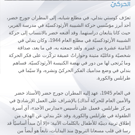
الحركيّ
تعرّف كوستي بندلي، في مطلع شبابه، إلى المطران جورج خضر،
أحد أبرز مؤسّسي حركة الشبيبة الأرثوذكسيّة في مدرسة الفرير،
حيث كانا يتابعان دراستهما. وقد أقنعه خضر بالانتساب إلى حركة
الشبيبة الأرثوذكسيّة في مطلع العام 1944، وكان بندلي في
الثامنة عشرة من عمره. ولقد جمعته به، في ما بعد، صداقة
شخصيّة وعائليّة متينة وحواراتٌ عميقة تركّزت على فكر الحركة
وما يُرتجى لها من دور في نهضة الكنيسة الأرثوذكسيّة. فساهم
بندلي في وضع مداميك الفكر الحركيّ ونشره، ولا سيّما في
طرابلس والكورة.
في العام 1945، عهد إليه المطران جورج خضر (الأستاذ خضر
والأمين العام للحركة آنذاك) بالإشراف على العمل الإرشاديّ في
مركز طرابلس. فعمل على تأسيس «مدارس الأحد»، أي أسرة
الطفولة في طرابلس والكورة. وقد عبّر بندلي عن الهدف من
إطلاق تربية دينيّة للأطفال بالكلمات الآتية: «إلا أنّ مبدأً أساسيّاً قد
رسا في قلب مسعانا التربويّ منذ البدايات، نابعاً هو أيضاً من